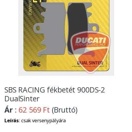
SBS RACING fékbetét 900DS-2
DualSinter
Ár
:
62 569 Ft
(Bruttó)
Leírás
: csak versenypályára