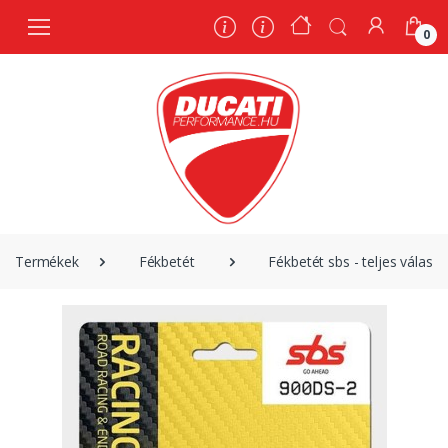
0
0
Termékek
Fékbetét
Fékbetét sbs - teljes választ