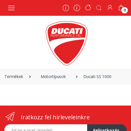
0
0
Termékek
Motortípusok
Ducati SS 1000
Iratkozz fel hírleveleinkre
E-mail címed
Feliratkozás