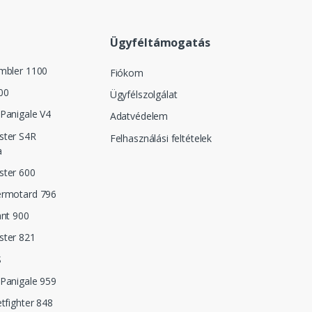
Ügyféltámogatás
mbler 1100
Fiókom
00
Ügyfélszolgálat
Panigale V4
Adatvédelem
ster S4R
Felhasználási feltételek
a
ster 600
ermotard 796
ant 900
ster 821
S
Panigale 959
etfighter 848