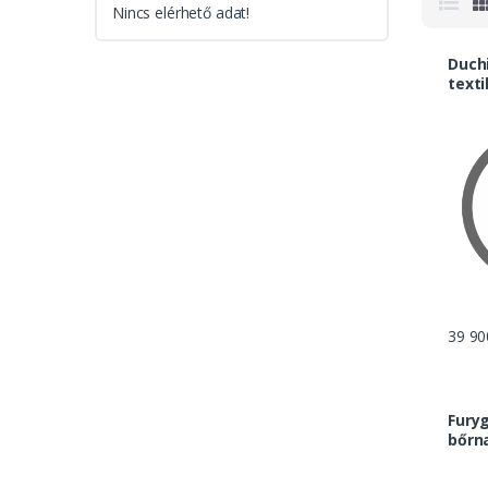
Nincs elérhető adat!
Duch
texti
39 90
Fury
bőrn