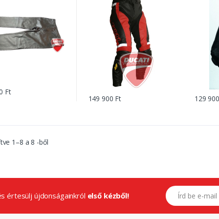
0 Ft
149 900 Ft
129 900
ítve
1
–
8
a
8
-ből
E-mail címed
.és értesülj újdonságainkról
első kézből!