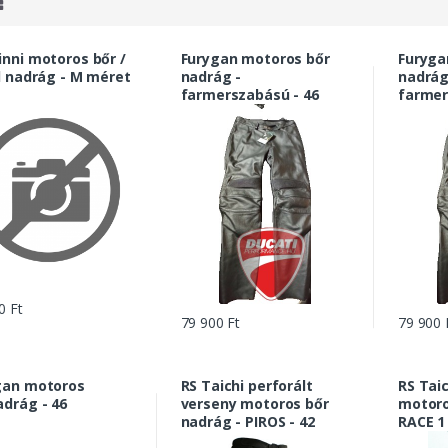
inni motoros bőr /
Furygan motoros bőr
Furyga
l nadrág - M méret
nadrág -
nadrág
farmerszabású - 46
farmer
0 Ft
79 900 Ft
79 900 
gan motoros
RS Taichi perforált
RS Tai
adrág - 46
verseny motoros bőr
motoro
nadrág - PIROS - 42
RACE 1
42