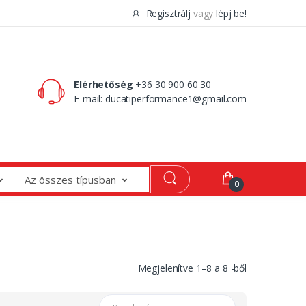
Regisztrálj
vagy
lépj be!
0 Ft
0
Elérhetőség
+36 30 900 60 30
E-mail:
ducatiperformance1@gmail.com
Az összes típusban
0
Megjelenítve
1
–
8
a
8
-ből