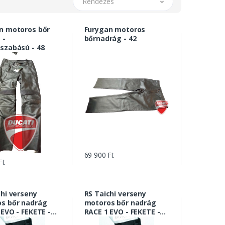
Rendezés
n motoros bőr
Furygan motoros
 -
bőrnadrág - 42
szabású - 48
69 900 Ft
Ft
chi verseny
RS Taichi verseny
s bőr nadrág
motoros bőr nadrág
 EVO - FEKETE -
RACE 1 EVO - FEKETE -
46