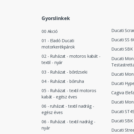
Gyorslinkek
Ducati Scra
00 Akció
Ducati SS 6
01 - Eladó Ducati
motorkerékpárok
Ducati SBK 
02 - Ruházat - motoros kabát -
Ducati Mon
textil - nyár
Testastrett
03 - Ruházat - bőrdzseki
Ducati Mon
04 - Ruházat - bőrruha
Ducati Hyp
05 - Ruházat - textil motoros
Cagiva Elef
kabát - egész éves
Ducati Mon
06 - ruházat - textil nadrág -
Ducati ST4
egész éves
Ducati SBK 
06 - Ruházat - textil nadrág -
nyár
Ducati Stre