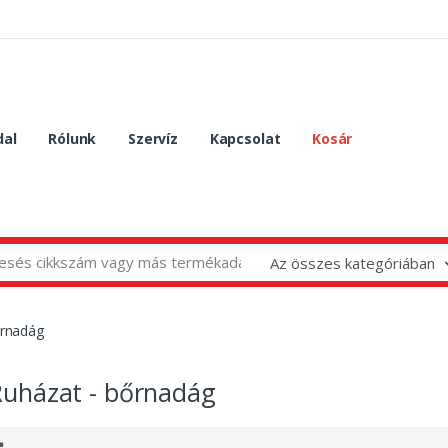
dal
Rólunk
Szervíz
Kapcsolat
Kosár
Az összes kategóriában
őrnadág
Ruházat - bőrnadág