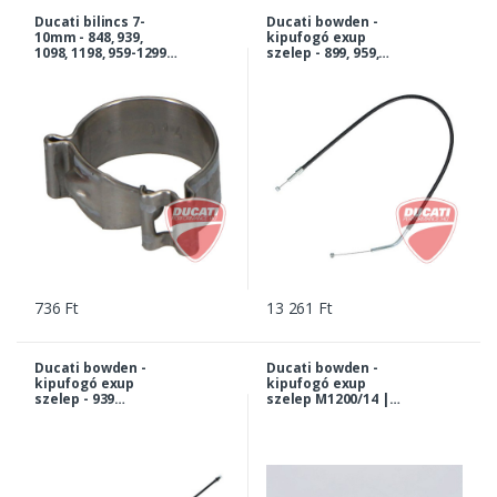
Ducati bilincs 7-
Ducati bowden -
10mm - 848, 939,
kipufogó exup
1098, 1198, 959-1299
szelep - 899, 959,
Panigale V4,
1199, 1299 Panigale |
Monster, XDiavel,
73210331B
Multistrada... |
74141711A
736 Ft
13 261 Ft
Ducati bowden -
Ducati bowden -
kipufogó exup
kipufogó exup
szelep - 939
szelep M1200/14 |
Supersport / S |
73210441F
73210615A