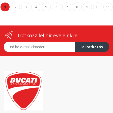
1
2
3
4
5
6
7
8
9
10
11
Iratkozz fel hírleveleinkre
E-mail címed
Feliratkozás