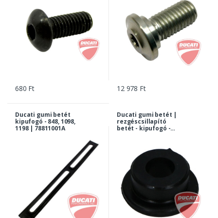
680 Ft
12 978 Ft
Ducati gumi betét
Ducati gumi betét |
kipufogó - 848, 1098,
rezgéscsillapító
1198 | 78811001A
betét - kipufogó -
1200, 1260 Diavel,
XDiavel Dark,
Cromo, karbon,
Diesel, Strada... |
76411401A