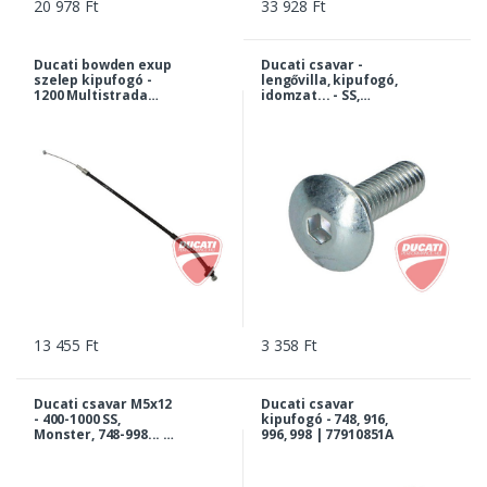
20 978 Ft
33 928 Ft
Ducati bowden exup
Ducati csavar -
szelep kipufogó -
lengővilla, kipufogó,
1200 Multistrada
idomzat... - SS,
2010-2014 |
Monster, 748-998,
73210291D
ST2, ST4, S... |
77510381A
13 455 Ft
3 358 Ft
Ducati csavar M5x12
Ducati csavar
- 400-1000 SS,
kipufogó - 748, 916,
Monster, 748-998... |
996, 998 | 77910851A
77910091A