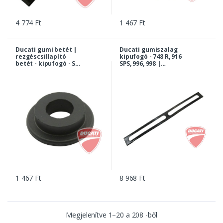
4 774 Ft
1 467 Ft
Ducati gumi betét |
Ducati gumiszalag
rezgéscsillapító
kipufogó - 748 R, 916
betét - kipufogó - SS,
SPS, 996, 998 |
Monster, Panigale,
78810481B
848, 1098, 1198,
Multistrada, ST2,
ST3, ST4... |
76410011A
1 467 Ft
8 968 Ft
Megjelenítve
1
–
20
a
208
-ből