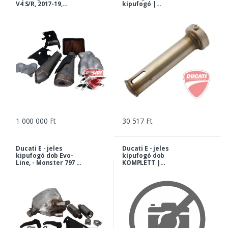
V4 S/R, 2017-19,
kipufogó |
Racing, AKR 1409 |
96312208B
96481502A
1 000 000 Ft
30 517 Ft
Ducati E - jeles
Ducati E - jeles
kipufogó dob Evo-
kipufogó dob
Line, - Monster 797 /
KOMPLETT |
+ | 96481272A
96423051AA