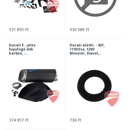
531 895 Ft
930 588 Ft
Ducati E - jeles
Ducati alátét. - 821,
kipufogó dob
1100 Evo, 1200
karbon, -
Monster, Diavel,
Multistrada 1260 / S /
Hypermotard,
S D-Air / S Grand
Multistrada V4... |
Tour | 96481481A
85210721B
374 957 Ft
736 Ft