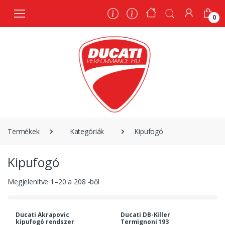
0
0
Termékek
Kategóriák
Kipufogó
Kipufogó
Megjelenítve
1
–
20
a
208
-ből
Ducati Akrapovic
Ducati DB-Killer
kipufogó rendszer
Termignoni 193