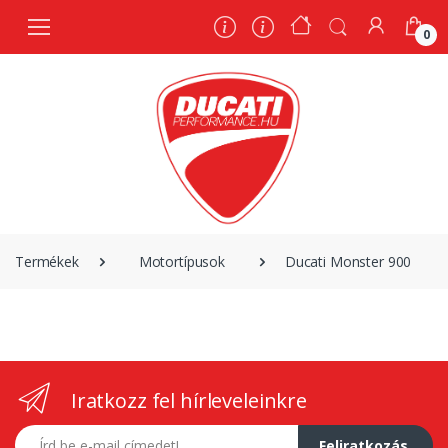
0
0
Termékek
Motortípusok
Ducati Monster 900
Iratkozz fel hírleveleinkre
E-mail címed
Feliratkozás