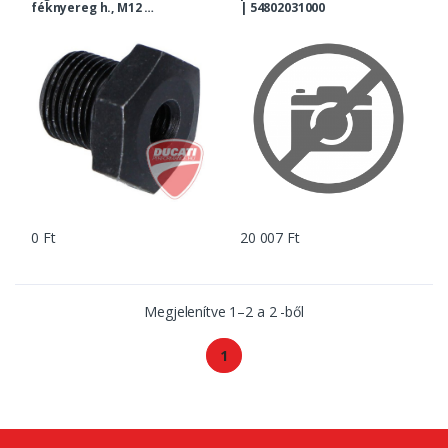
féknyereg h., M12 |
| 54802031000
60013020100
0 Ft
20 007 Ft
Megjelenítve
1
–
2
a
2
-ből
1