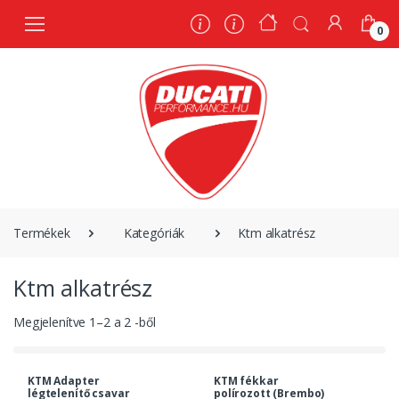
0
0
Termékek
Kategóriák
Ktm alkatrész
Ktm alkatrész
Megjelenítve
1
–
2
a
2
-ből
KTM Adapter
KTM fékkar
légtelenítő csavar
polírozott (Brembo)