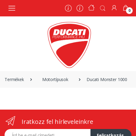
0
0
Termékek
Motortípusok
Ducati Monster 1000
Iratkozz fel hírleveleinkre
E-mail címed
Feliratkozás