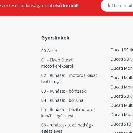
E-mail címed
.és értesülj újdonságainkról
első kézből!
Gyorslinkek
Ducati SS 6
00 Akció
Ducati SBK
01 - Eladó Ducati
motorkerékpárok
Ducati Mon
02 - Ruházat - motoros kabát -
Ducati Mult
textil - nyár
Ducati Mon
03 - Ruházat - bőrdzseki
Ducati SBK
04 - Ruházat - bőrruha
Ducati Mult
05 - Ruházat - textil motoros
Ducati Mon
kabát - egész éves
Ducati ST3
06 - ruházat - textil nadrág -
egész éves