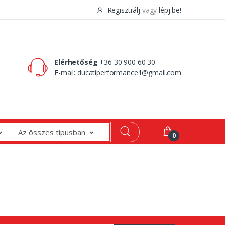
Regisztrálj
vagy
lépj be!
0 Ft
0
Elérhetőség
+36 30 900 60 30
E-mail:
ducatiperformance1@gmail.com
Az összes típusban
0