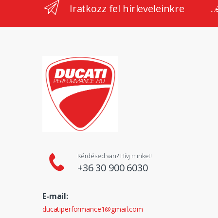
Iratkozz fel hírleveleinkre
..
Kérdésed van? Hívj minket!
+36 30 900 6030
E-mail:
ducatiperformance1@gmail.com