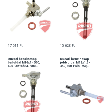
079583083-DP
17 511 Ft
15 628 Ft
Ducati benzincsap
Ducati benzincsap
bal oldal M16x1 - 500,
jobb oldal M12x1,5 -
600 Pantah SL, 900
350, 500 Twin, 750,
Darmah, MHR |
900 SS
036183080-DP
királytengelyes, 860,
900 GTS... |
079583080-DP