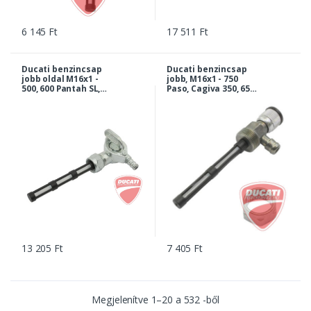
6 145 Ft
17 511 Ft
Ducati benzincsap
Ducati benzincsap
jobb oldal M16x1 -
jobb, M16x1 - 750
500, 600 Pantah SL,
Paso, Cagiva 350, 650
900 Darmah, MHR |
Elefant... |
036183090
000045184-DP
13 205 Ft
7 405 Ft
Megjelenítve
1
–
20
a
532
-ből