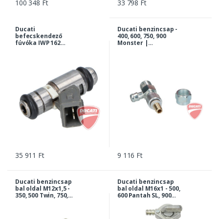
100 348 Ft
33 798 Ft
Ducati
Ducati benzincsap -
befecskendező
400, 600, 750, 900
fúvóka IWP 162
Monster |
komplett - 400, 620,
58840071A-DP
750, 900, 1000
Monster,
Multistrada, 1000
SS... | 28040071A-DP
35 911 Ft
9 116 Ft
Ducati benzincsap
Ducati benzincsap
bal oldal M12x1,5 -
bal oldal M16x1 - 500,
350, 500 Twin, 750,
600 Pantah SL, 900
900 SS
Darmah, MHR |
királytengelyes, 860,
036183080
900 GTS... |