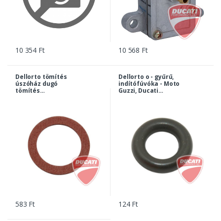
10 354 Ft
10 568 Ft
Dellorto tömítés
Dellorto o - gyűrű,
úszóház dugó
indítófúvóka - Moto
tömítés
Guzzi, Ducati
PHF/PHM/VHB 14x20
modellek... |
| 075527057-DP
061527173-DP
583 Ft
124 Ft