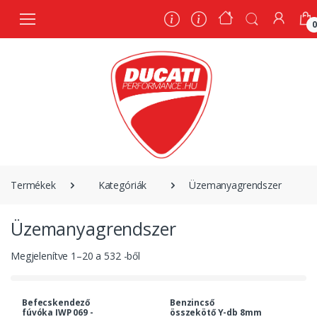
0
Termékek
Kategóriák
Üzemanyagrendszer
Üzemanyagrendszer
Megjelenítve
1
–
20
a
532
-ből
Befecskendező
Benzincső
fúvóka IWP 069 -
összekötő Y-db 8mm