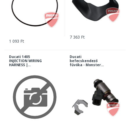
7 363 Ft
1 093 Ft
Ducati 1405
Ducati
INJECTION WIRING
befecskendező
HARNESS |
fúvóka - Monster
51018971B
695, S2R, ST3/S, GT
1000, 1098/1198 R,
Multistrada,
Hypermotard... |
28040151A-DP