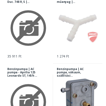
Duc. 748 R, S |
műanyag |
28040091A-DP
036183060-DP
35 911 Ft
1 274 Ft
Benzinpumpa | AC
Benzinpumpa | AC
pumpa - Aprilia 125
pumpa, vákuum,
Leonardo ST, 14l/h |
szállítási
AP8106751-DP
mennyiség: 14l/h |
AP8102408-DP