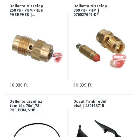
Dellorto tűszelep
Dellorto tűszelep
250 PHF PHM PHBH
300 PHF PHM |
PHBE PHSB |
076527649-DP
075527649-DP
10 388 Ft
10 399 Ft
Dellorto úszóház
Ducat Tank fedél
tömítés 70x1,78 -
első | 48016671B
PHF, PHM, VHB...
karburátor |
061527451-DP