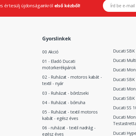
E-mail címed
.és értesülj újdonságainkról
első kézből!
Gyorslinkek
Ducati SBK 
00 Akció
Ducati Mult
01 - Eladó Ducati
motorkerékpárok
Ducati Mon
02 - Ruházat - motoros kabát -
Ducati SBK 
textil - nyár
Ducati Mon
03 - Ruházat - bőrdzseki
Ducati SBK
04 - Ruházat - bőrruha
Ducati SS 1
05 - Ruházat - textil motoros
Ducati Mon
kabát - egész éves
Testastrett
06 - ruházat - textil nadrág -
Ducati Hyp
egész éves