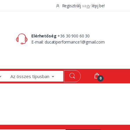
Regisztrálj
vagy
lépj be!
0 Ft
0
Elérhetőség
+36 30 900 60 30
E-mail:
ducatiperformance1@gmail.com
Az összes típusban
0