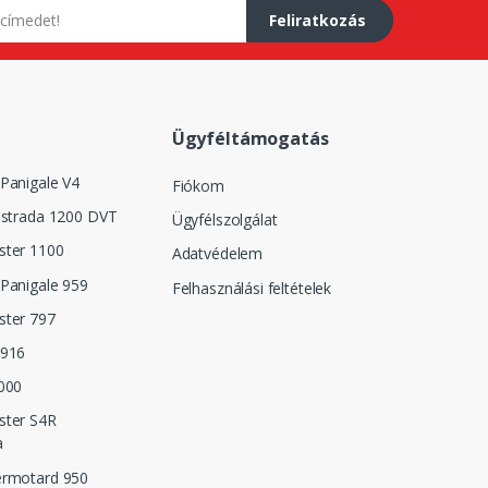
Feliratkozás
Ügyféltámogatás
Panigale V4
Fiókom
istrada 1200 DVT
Ügyfélszolgálat
ster 1100
Adatvédelem
Panigale 959
Felhasználási feltételek
ster 797
 916
000
ster S4R
a
ermotard 950