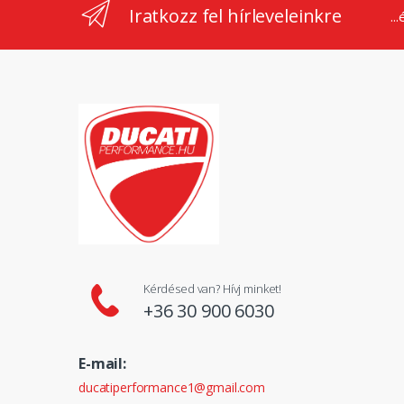
Iratkozz fel hírleveleinkre
..
Kérdésed van? Hívj minket!
+36 30 900 6030
E-mail:
ducatiperformance1@gmail.com