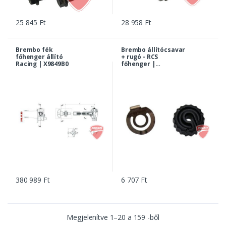
25 845 Ft
28 958 Ft
Brembo fék
Brembo állítócsavar
főhenger állító
+ rugó - RCS
Racing | X9849B0
főhenger |
110A26377
380 989 Ft
6 707 Ft
Megjelenítve
1
–
20
a
159
-ből