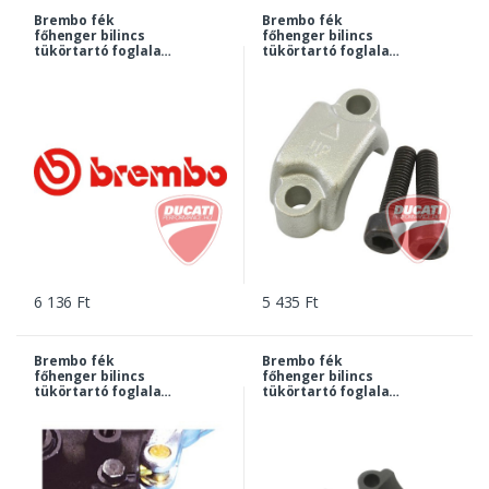
Brembo fék
Brembo fék
főhenger bilincs
főhenger bilincs
tükörtartó foglalat
tükörtartó foglalat
nélkül PR 18/19 ezüst
nélkül PR 18/19 ezüst
| 10437296
| 10437297
6 136 Ft
5 435 Ft
Brembo fék
Brembo fék
főhenger bilincs
főhenger bilincs
tükörtartó foglalat
tükörtartó foglalat
nélkül PSC fekete |
nélkül, PS 16/22
10437227
fekete | 10437295