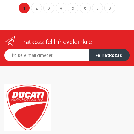
1
2
3
4
5
6
7
8
Iratkozz fel hírleveleinkre
E-mail címed
Feliratkozás