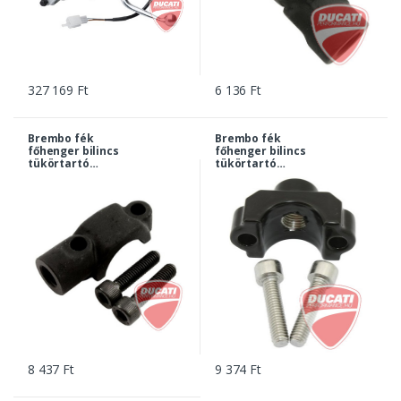
327 169 Ft
6 136 Ft
Brembo fék
Brembo fék
főhenger bilincs
főhenger bilincs
tükörtartó
tükörtartó
foglalattal,
foglalattal, PS11
M10x1,25, jobb
fekete - Ducati 1000,
menet | 10437213
1100 Mutlistrada... |
10437221
8 437 Ft
9 374 Ft