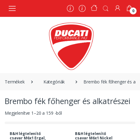
0
0
Termékek
Kategóriák
Brembo fék főhenger és alka
Brembo fék főhenger és alkatrészei
Megjelenítve
1
–
20
a
159
-ből
B&H légtelenítő
B&H légtelenítő
csavar M6x1 Ergal,
csavar M6x1 Nickel