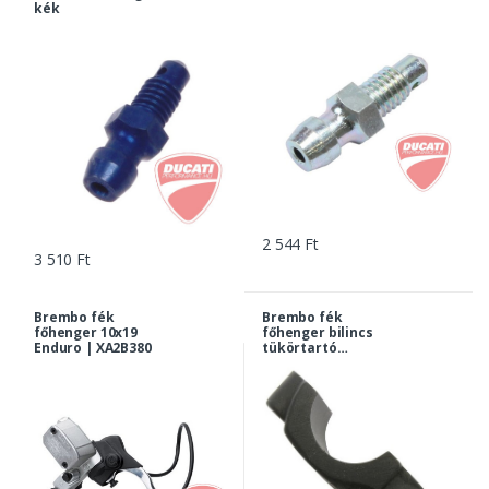
kék
2 544 Ft
3 510 Ft
Brembo fék
Brembo fék
főhenger 10x19
főhenger bilincs
Enduro | XA2B380
tükörtartó
foglalattal,
M10x1,25, bal menet
| 10437216