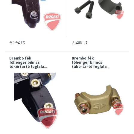
4 142 Ft
7 286 Ft
Brembo fék
Brembo fék
főhenger bilincs
főhenger bilincs
tükörtartó foglalat
tükörtartó foglalat
nélkül,PS 11 fekete |
nélkül,arany PS 13-16
10437224
| 10437222