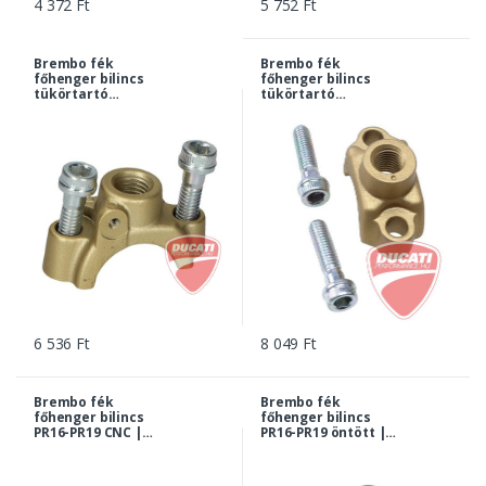
4 372 Ft
5 752 Ft
Brembo fék
Brembo fék
főhenger bilincs
főhenger bilincs
tükörtartó
tükörtartó
foglalattal PSC
foglalattal PSC
arany 10x1,25 |
arany | 10437257
10437254
6 536 Ft
8 049 Ft
Brembo fék
Brembo fék
főhenger bilincs
főhenger bilincs
PR16-PR19 CNC |
PR16-PR19 öntött |
10281580
10281581