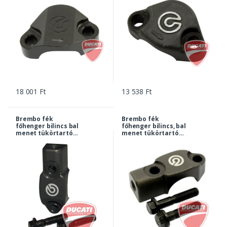
18 001 Ft
13 538 Ft
Brembo fék
Brembo fék
főhenger bilincs bal
főhenger bilincs, bal
menet tükörtartó
menet tükörtartó
foglalattal M10x1,25
foglalattal M8, RCS
RCS 15/19 | 10A26390
15/19 | 10A26380