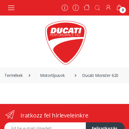
0
0
Termékek
Motortípusok
Ducati Monster 620
Iratkozz fel hírleveleinkre
E-mail címed
Feliratkozás