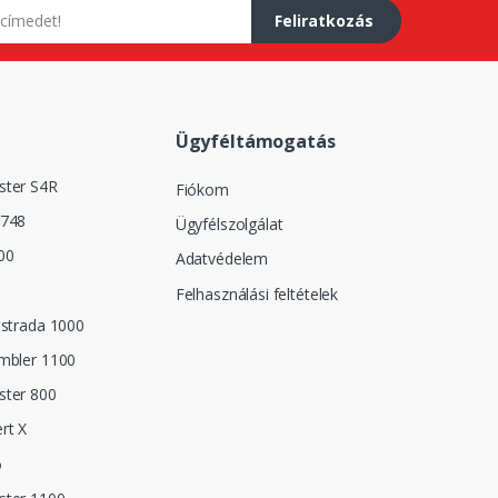
Feliratkozás
Ügyféltámogatás
ster S4R
Fiókom
 748
Ügyfélszolgálat
00
Adatvédelem
Felhasználási feltételek
istrada 1000
mbler 1100
ster 800
rt X
o