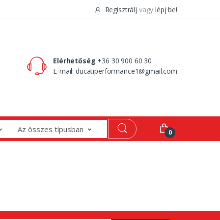
Regisztrálj
vagy
lépj be!
0 Ft
0
Elérhetőség
+36 30 900 60 30
E-mail:
ducatiperformance1@gmail.com
Az összes típusban
0