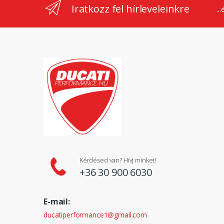
Iratkozz fel hírleveleinkre
..
Kérdésed van? Hívj minket!
+36 30 900 6030
E-mail:
ducatiperformance1@gmail.com