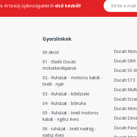
E-mail címed
.és értesülj újdonságainkról
első kézből!
Gyorslinkek
Ducati Mon
00 Akció
Ducati SBK
01 - Eladó Ducati
motorkerékpárok
Ducati SS 6
02 - Ruházat - motoros kabát -
Ducati ST3
textil - nyár
Ducati Mult
03 - Ruházat - bőrdzseki
Ducati Scra
04 - Ruházat - bőrruha
Ducati Mon
05 - Ruházat - textil motoros
Ducati Dese
kabát - egész éves
Ducati Pas
06 - ruházat - textil nadrág -
egész éves