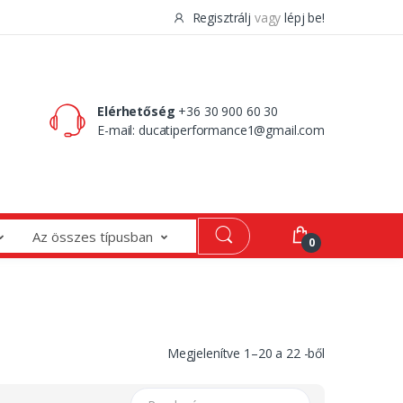
Regisztrálj
vagy
lépj be!
0 Ft
0
Elérhetőség
+36 30 900 60 30
E-mail:
ducatiperformance1@gmail.com
Az összes típusban
0
Megjelenítve
1
–
20
a
22
-ből