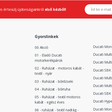
E-mail címed
.és értesülj újdonságainkról
első kézből!
Gyorslinkek
Ducati Mon
00 Akció
Ducati Mult
01 - Eladó Ducati
motorkerékpárok
Ducati Mult
02 - Ruházat - motoros kabát -
Ducati SBK
textil - nyár
Ducati Mult
03 - Ruházat - bőrdzseki
Ducati Mult
04 - Ruházat - bőrruha
Ducati SBK 
05 - Ruházat - textil motoros
Ducati Hyp
kabát - egész éves
Ducati Mon
06 - ruházat - textil nadrág -