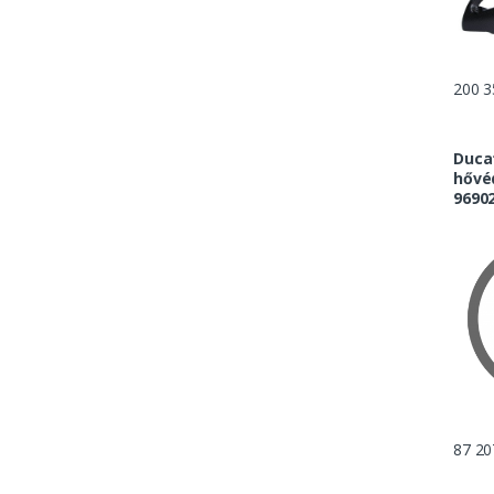
200 3
Duca
hővéd
9690
87 20