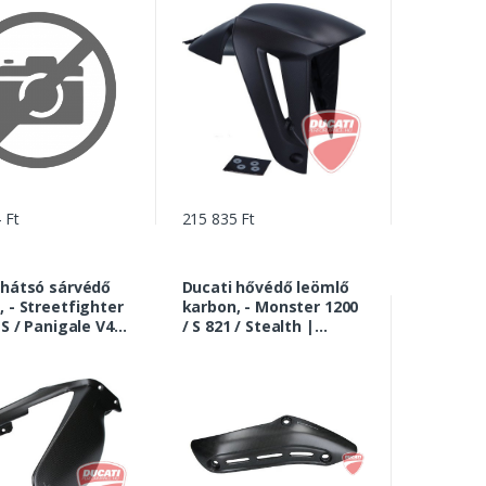
 Ft
215 835 Ft
 hátsó sárvédő
Ducati hővédő leömlő
 - Streetfighter
karbon, - Monster 1200
 S / Panigale V4 /
/ S 821 / Stealth |
 Corse |
96980961A
81A