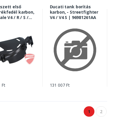
 szett első
Ducati tank borítás
rékfedél karbon,
karbon, - Streetfighter
ale V4 / R / S /
V4 / V4 S | 96981261AA
 Speciale |
31AA
 Ft
131 007 Ft
1
2