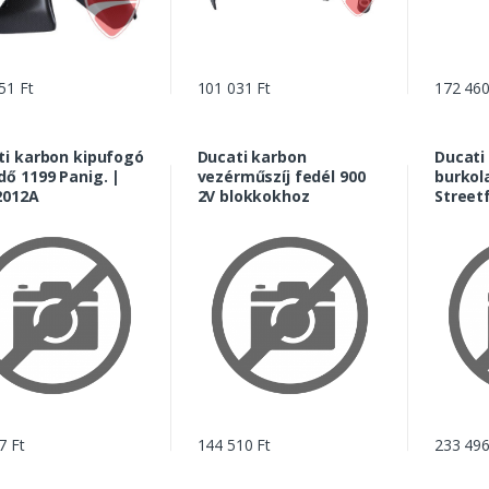
51 Ft
101 031 Ft
172 460
ti karbon kipufogó
Ducati karbon
Ducati 
ő 1199 Panig. |
vezérműszíj fedél 900
burkol
2012A
2V blokkokhoz
Streetf
969812
7 Ft
144 510 Ft
233 496