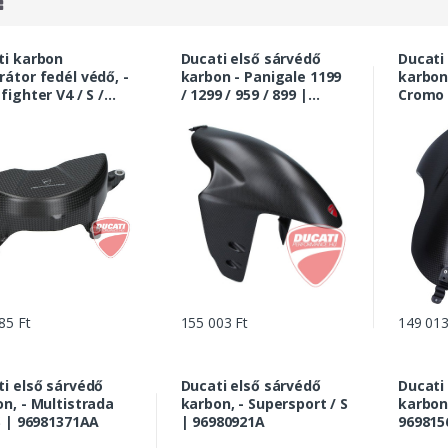
rbon
Ducati első sárvédő
Ducati
átor fedél védő, -
karbon - Panigale 1199
karbon,
fighter V4 / S /
/ 1299 / 959 / 899 |
Cromo 
ale V4 / S / R |
96450511B
969036
1122A
85 Ft
155 003 Ft
149 013
i első sárvédő
Ducati első sárvédő
Ducati
n, - Multistrada
karbon, - Supersport / S
karbon
S | 96981371AA
| 96980921A
969815