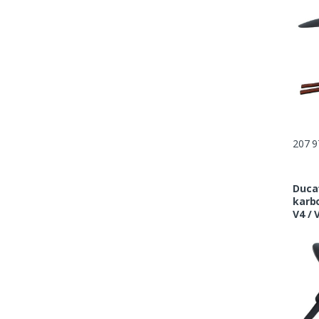
207 9
Ducat
karbo
V4 / 
V4 / 
9698