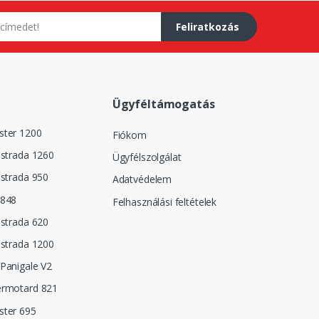
Feliratkozás
Ügyféltámogatás
ster 1200
Fiókom
istrada 1260
Ügyfélszolgálat
istrada 950
Adatvédelem
 848
Felhasználási feltételek
istrada 620
istrada 1200
Panigale V2
ermotard 821
ster 695