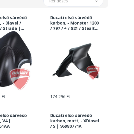
Rendezés
 első sárvédő
Ducati első sárvédő
 - Diavel /
karbon, - Monster 1200
/ Strada |
/ 797 / + / 821 / Stealth
10A
| 96980991A
 Ft
174 296 Ft
 első sárvédő
Ducati első sárvédő
, V4 |
karbon, matt, - XDiavel
61AA
/ S | 96980771A