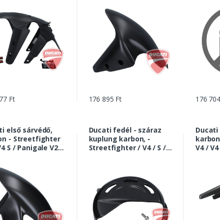
77 Ft
176 895 Ft
176 704
i első sárvédő,
Ducati fedél - száraz
Ducati
n - Streetfighter
kuplung karbon, -
karbon,
V4 S / Panigale V2 /
Streetfighter / V4 / S /
V4 / V4
S / Corse |
Panigale V4 / R / S /
S / R /
9971A
Corse | 96981251AA
969899