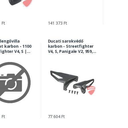
 Ft
141 373 Ft
lengővilla
Ducati sarokvédő
at karbon - 1100
karbon - Streetfighter
ighter V4, S |
V4, S, Panigale V2, 959,
71BA
V4, R, S, Corse... |
96981061A
 Ft
77 604 Ft