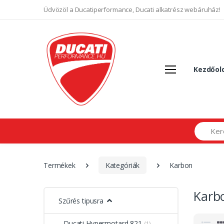
Üdvözöl a Ducatiperformance, Ducati alkatrész webáruház!
Kezdőol
Search
Termékek
Kategóriák
Karbon
Karb
Szűrés tipusra
Ducati Hypermotard 821
(1)