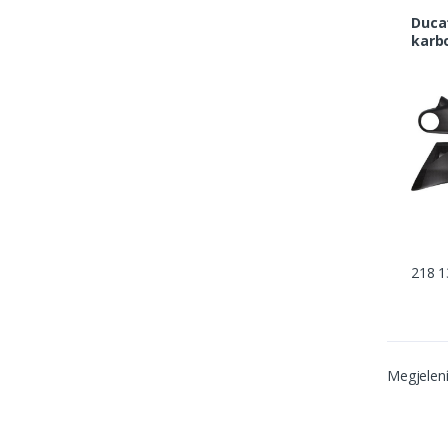
Ducati s
karb
218 1
Megjelen