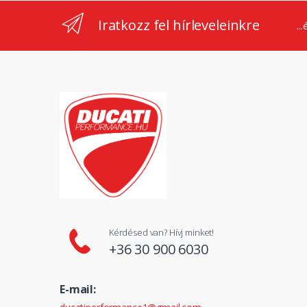
Iratkozz fel hírleveleinkre
..
Kérdésed van? Hívj minket!
+36 30 900 6030
E-mail: