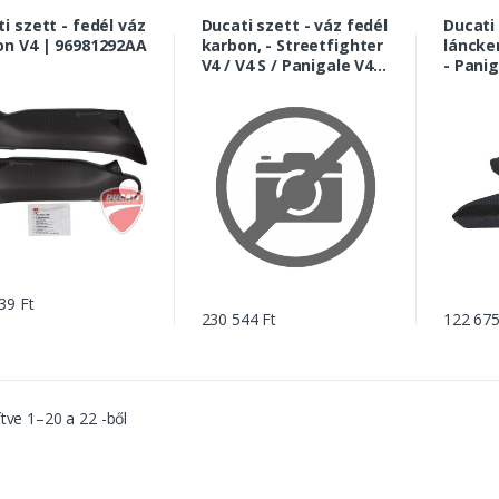
zett - fedél váz
Ducati szett - váz fedél
Ducati
on V4 | 96981292AA
karbon, - Streetfighter
láncke
V4 / V4 S / Panigale V4 /
- Panig
R / S / Corse |
Corse /
96981291AA
969813
39 Ft
230 544 Ft
122 675
ítve
1
–
20
a
22
-ből