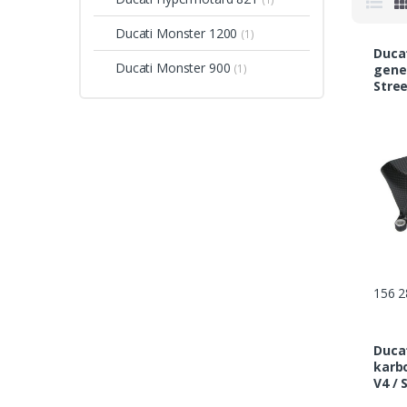
Ducati Monster 1200
(1)
Ducati ka
Ducati Monster 900
(1)
gener
Stree
Panig
9698
156 2
Ducat
karbo
V4 / 