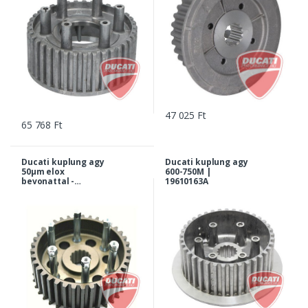
47 025 Ft
65 768 Ft
Ducati kuplung agy
Ducati kuplung agy
50µm elox
600-750M |
bevonattal -
19610163A
Monster, SS, 748-999,
Hypermotard, 1198...