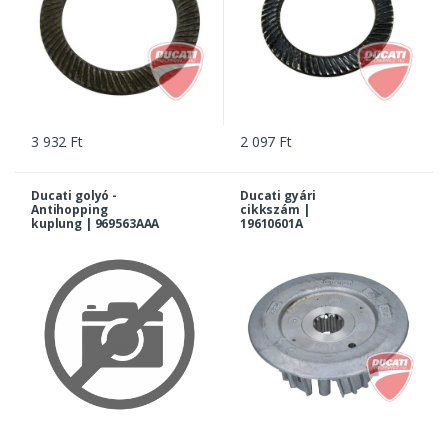
3 932 Ft
2 097 Ft
Ducati golyó -
Ducati gyári
Antihopping
cikkszám |
kuplung | 969563AAA
19610601A