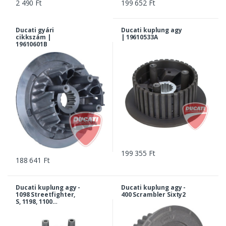
2 490 Ft
199 652 Ft
Ducati gyári
Ducati kuplung agy
cikkszám |
| 19610533A
19610601B
199 355 Ft
188 641 Ft
Ducati kuplung agy -
Ducati kuplung agy -
1098 Streetfighter,
400 Scrambler Sixty2
S, 1198, 1100
Hypermotard Evo,
SP, Monster... |
19610011D