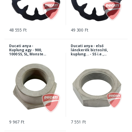
48 555 Ft
49 300 Ft
Ducati anya -
Ducati anya - első
Kuplung agy - 900,
lánckerék biztosító,
1000 SS, SL, Monster,
kuplung... - SS i.e.,
748-999, Multistrada,
Monster, 749-1198,
ST2, ST4... |
Panigale,
75010021B
Multistrada, ST3 |
75010071A
9 967 Ft
7 551 Ft