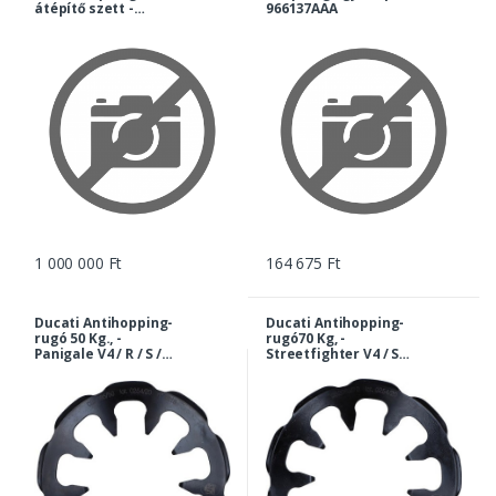
átépítő szett -
966137AAA
Ducati Panigale V4,
Streetfighter V4,
Multistrada V4 |
KMSF01
1 000 000 Ft
164 675 Ft
Ducati Antihopping-
Ducati Antihopping-
rugó 50 Kg., -
rugó70 Kg, -
Panigale V4 / R / S /
Streetfighter V4 / S /
Corse / Speciale |
Panigale V4 / R / S /
96080041AC
Corse / Speciale |
96080041AE