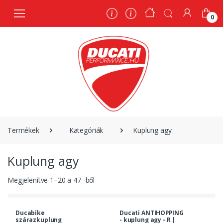
0
0
Termékek
Kategóriák
Kuplung agy
Kuplung agy
Megjelenítve
1
–
20
a
47
-ből
Ducabike
Ducati ANTIHOPPING
szárazkuplung
- kuplung agy - R |