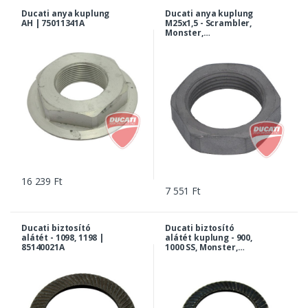
Ducati anya kuplung
Ducati anya kuplung
AH | 75011341A
M25x1,5 - Scrambler,
Monster,
Multistrada, Diavel,
XDiavel,
Hypermotard... |
75010071E
16 239 Ft
7 551 Ft
Ducati biztosító
Ducati biztosító
alátét - 1098, 1198 |
alátét kuplung - 900,
85140021A
1000 SS, Monster,
748-999, ST2, ST4,
Multistrada... |
85140011A