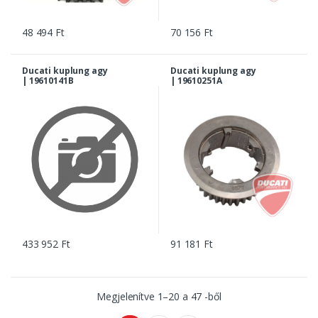
48 494 Ft
70 156 Ft
Ducati kuplung agy
Ducati kuplung agy
| 19610141B
| 19610251A
433 952 Ft
91 181 Ft
Megjelenítve
1
–
20
a
47
-ből