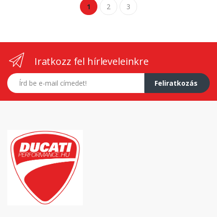
1
2
3
Iratkozz fel hírleveleinkre
E-mail címed
Feliratkozás