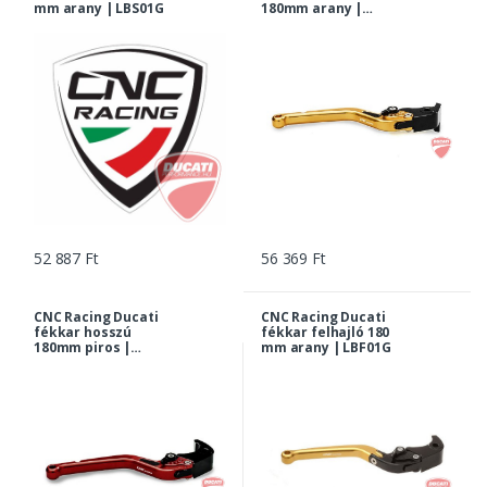
mm arany | LBS01G
180mm arany |
LBL02G
52 887 Ft
56 369 Ft
CNC Racing Ducati
CNC Racing Ducati
fékkar hosszú
fékkar felhajló 180
180mm piros |
mm arany | LBF01G
LBL02R