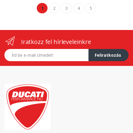
1
2
3
4
5
Iratkozz fel hírleveleinkre
E-mail címed
Feliratkozás