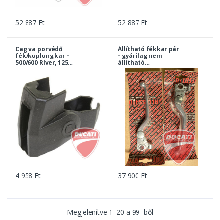
52 887 Ft
52 887 Ft
Cagiva porvédő
Állítható fékkar pár
fék/kuplung kar -
- gyárilag nem
500/600 RIver, 125
állítható
W8, Super City... |
pumpáaszetthez -
800070377
Monster ST MTS stb.
- ACCOSSATO
4 958 Ft
37 900 Ft
Megjelenítve
1
–
20
a
99
-ből