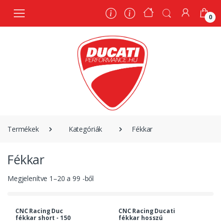
0
0
Termékek
Kategóriák
Fékkar
Fékkar
Megjelenítve
1
–
20
a
99
-ből
CNC Racing Duc
CNC Racing Ducati
fékkar short - 150
fékkar hosszú