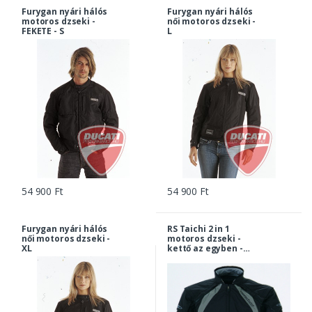
Furygan nyári hálós
Furygan nyári hálós
motoros dzseki -
női motoros dzseki -
FEKETE - S
L
54 900 Ft
54 900 Ft
Furygan nyári hálós
RS Taichi 2 in 1
női motoros dzseki -
motoros dzseki -
XL
kettő az egyben -
FEKETE/SZÜRKE - XL