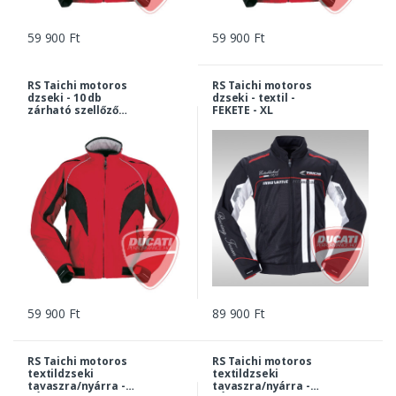
59 900 Ft
59 900 Ft
RS Taichi motoros
RS Taichi motoros
dzseki - 10 db
dzseki - textil -
zárható szellőző
FEKETE - XL
nyílással - PIROS - XL
59 900 Ft
89 900 Ft
RS Taichi motoros
RS Taichi motoros
textildzseki
textildzseki
tavaszra/nyárra -
tavaszra/nyárra -