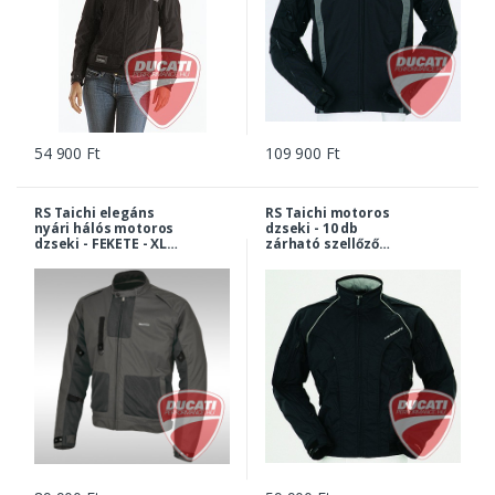
54 900 Ft
109 900 Ft
RS Taichi elegáns
RS Taichi motoros
nyári hálós motoros
dzseki - 10 db
dzseki - FEKETE - XL
zárható szellőző
méret
nyílással - FEKETE - L