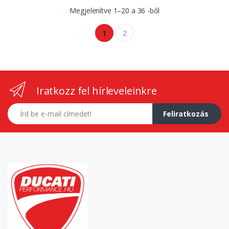
Megjelenítve
1
–
20
a
36
-ből
1
2
Iratkozz fel hírleveleinkre
E-mail címed
Feliratkozás