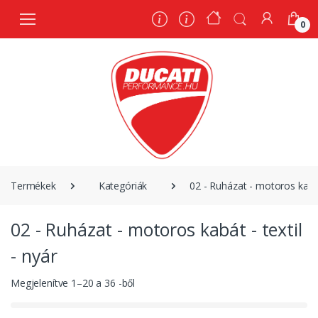
0
0
Termékek
Kategóriák
02 - Ruházat - motoros kabát 
02 - Ruházat - motoros kabát - textil
- nyár
Megjelenítve
1
–
20
a
36
-ből