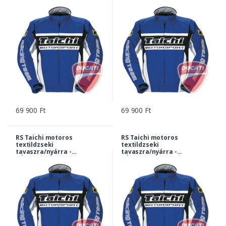
KÉK - L
KÉK - XL
69 900 Ft
69 900 Ft
RS Taichi motoros
RS Taichi motoros
textildzseki
textildzseki
tavaszra/nyárra -
tavaszra/nyárra -
KÉK - XL másolat
KÉK - XXL