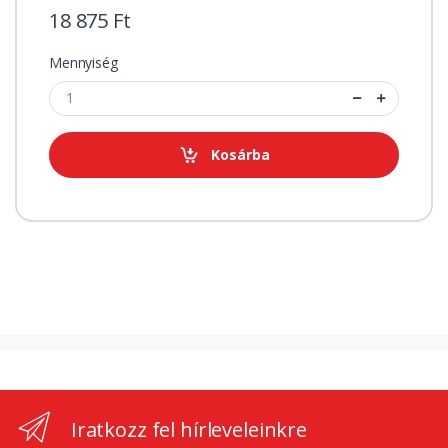
18 875 Ft
Mennyiség
Kosárba
Iratkozz fel hírleveleinkre