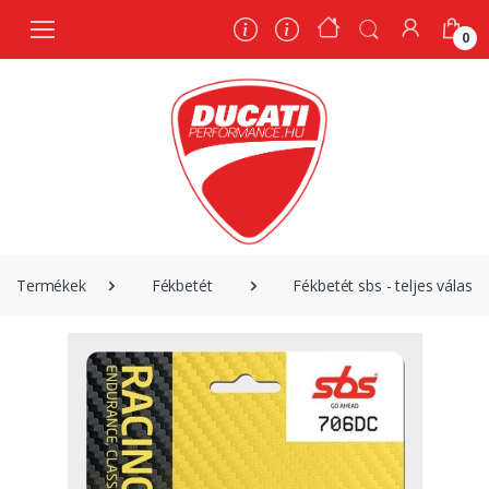
0
0
Termékek
Fékbetét
Fékbetét sbs - teljes választ