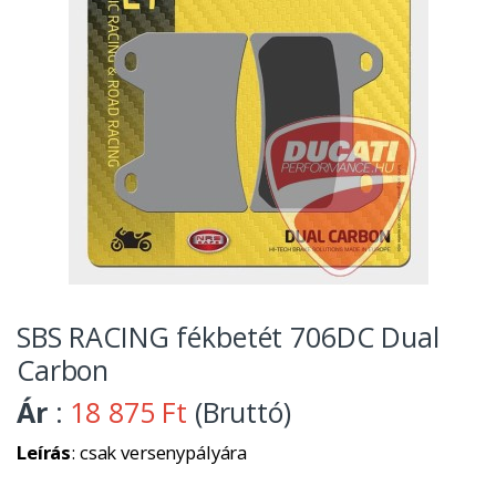
SBS RACING fékbetét 706DC Dual
Carbon
Ár
:
18 875 Ft
(Bruttó)
Leírás
: csak versenypályára