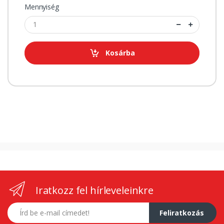
Mennyiség
Kosárba
Iratkozz fel hírleveleinkre
E-mail címed
Feliratkozás