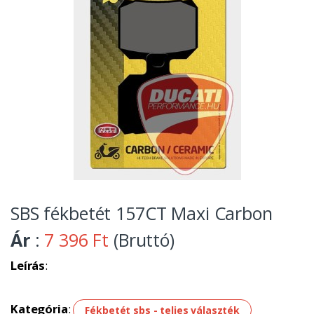
SBS fékbetét 157CT Maxi Carbon
Ár
:
7 396 Ft
(Bruttó)
Leírás
:
Kategória
:
Fékbetét sbs - teljes választék