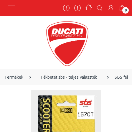
0
0
Termékek
Fékbetét sbs - teljes választék
SBS fékb