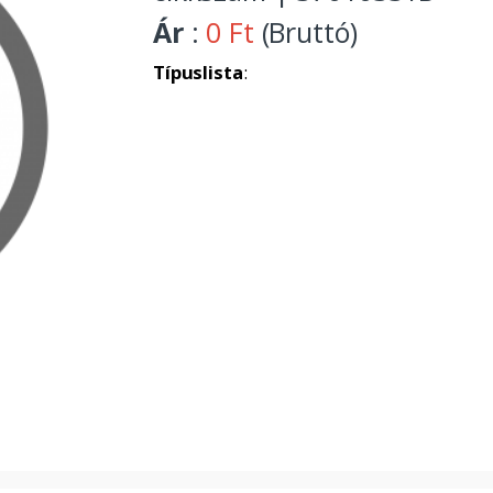
Ár
:
0 Ft
(Bruttó)
Típuslista
: