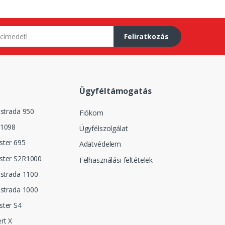
Feliratkozás
Ügyféltámogatás
istrada 950
Fiókom
 1098
Ügyfélszolgálat
ster 695
Adatvédelem
ster S2R1000
Felhasználási feltételek
istrada 1100
istrada 1000
ster S4
rt X