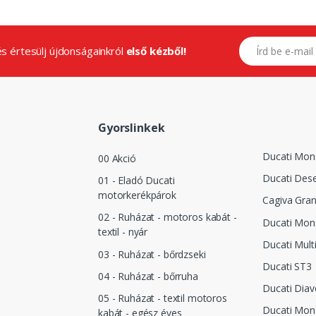
E-mail címed
.és értesülj újdonságainkról
első kézből!
Gyorslinkek
Ducati Mon
00 Akció
Ducati Dese
01 - Eladó Ducati
motorkerékpárok
Cagiva Gra
02 - Ruházat - motoros kabát -
Ducati Mon
textil - nyár
Ducati Mult
03 - Ruházat - bőrdzseki
Ducati ST3
04 - Ruházat - bőrruha
Ducati Diav
05 - Ruházat - textil motoros
Ducati Mon
kabát - egész éves