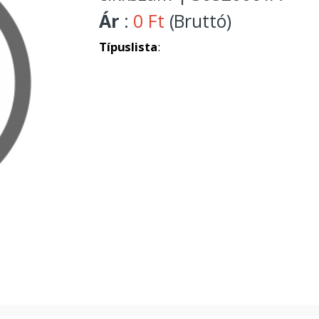
Ár
:
0 Ft
(Bruttó)
Típuslista
: