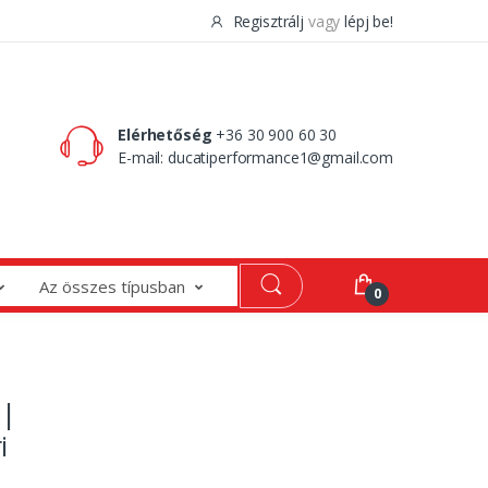
Regisztrálj
vagy
lépj be!
0 Ft
0
Elérhetőség
+36 30 900 60 30
E-mail:
ducatiperformance1@gmail.com
Az összes típusban
0
 |
i