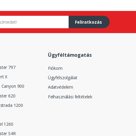
Feliratkozás
Ügyféltámogatás
ster 797
Fiókom
rt X
Ügyfélszolgálat
n Canyon 900
Adatvédelem
ster 620
Felhasználási feltételek
istrada 1200
el 1260
ster S4R