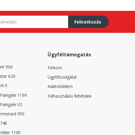
Feliratkozás
Ügyféltámogatás
ant 900
Fiókom
ster 620
Ügyfélszolgálat
rt X
Adatvédelem
Panigale 1199
Felhasználási feltételek
Panigale V2
ermotard 950
 748
mbler 1100