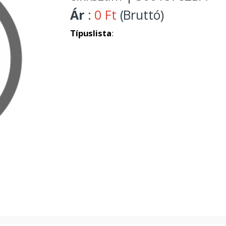
Ár
:
0 Ft
(Bruttó)
Típuslista
: