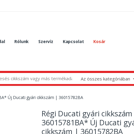
dal
Rólunk
Szervíz
Kapcsolat
Kosár
Az összes kategóriában
BA* Új Ducati gyári cikkszám | 36015782BA
Régi Ducati gyári cikkszám
36015781BA* Új Ducati gyá
cikkszám | 36015782BA