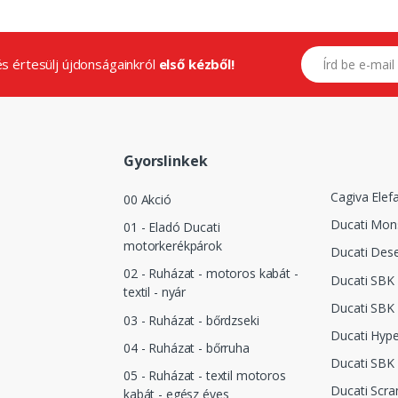
E-mail címed
.és értesülj újdonságainkról
első kézből!
Gyorslinkek
Cagiva Elef
00 Akció
Ducati Mon
01 - Eladó Ducati
motorkerékpárok
Ducati Dese
02 - Ruházat - motoros kabát -
Ducati SBK 
textil - nyár
Ducati SBK 
03 - Ruházat - bőrdzseki
Ducati Hyp
04 - Ruházat - bőrruha
Ducati SBK
05 - Ruházat - textil motoros
Ducati Scra
kabát - egész éves