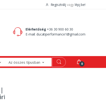
Regisztrálj
vagy
lépj be!
0 Ft
0
Elérhetőség
+36 30 900 60 30
E-mail:
ducatiperformance1@gmail.com
Az összes típusban
0
 |
ri