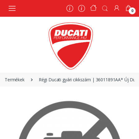
0
0
Termékek
Régi Ducati gyári cikkszám | 36011891AA* Új Duc