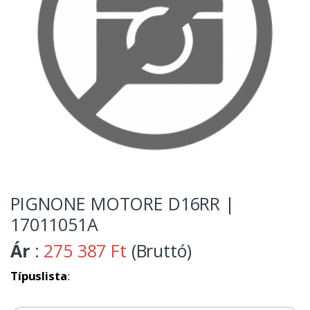
PIGNONE MOTORE D16RR |
17011051A
Ár
:
275 387 Ft
(Bruttó)
Típuslista
: