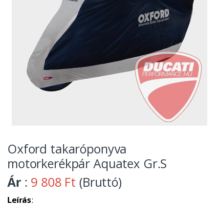
Oxford takaróponyva
motorkerékpár Aquatex Gr.S
Ár
:
9 808 Ft
(Bruttó)
Leírás
: