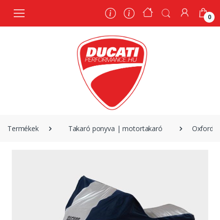
0
0
Termékek
Takaró ponyva | motortakaró
Oxford t