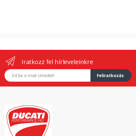
Iratkozz fel hírleveleinkre
E-mail címed
Feliratkozás