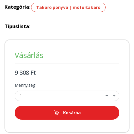
Kategória
:
Takaró ponyva | motortakaró
Típuslista
:
Vásárlás
9 808 Ft
Mennyiség
Kosárba