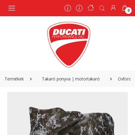
0
0
Termékek
Takaró ponyva | motortakaró
Oxford t