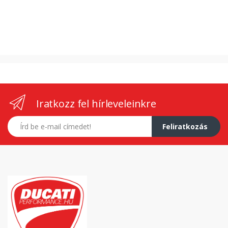
Iratkozz fel hírleveleinkre
E-mail címed
Feliratkozás