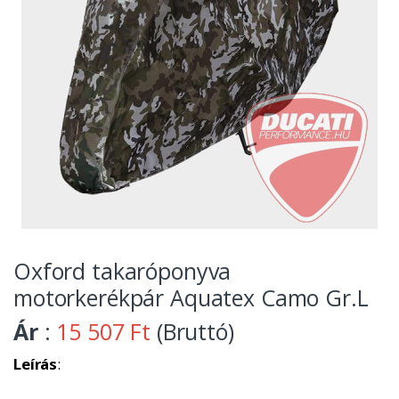
Oxford takaróponyva
motorkerékpár Aquatex Camo Gr.L
Ár
:
15 507 Ft
(Bruttó)
Leírás
: