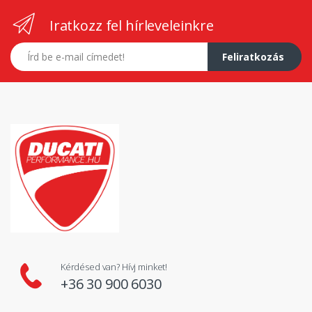
Iratkozz fel hírleveleinkre
E-mail címed
Feliratkozás
Kérdésed van? Hívj minket!
+36 30 900 6030