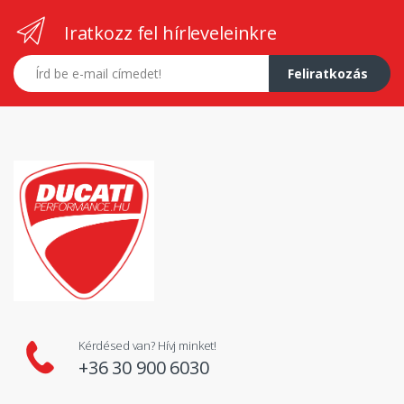
Iratkozz fel hírleveleinkre
E-mail címed
Feliratkozás
Kérdésed van? Hívj minket!
+36 30 900 6030