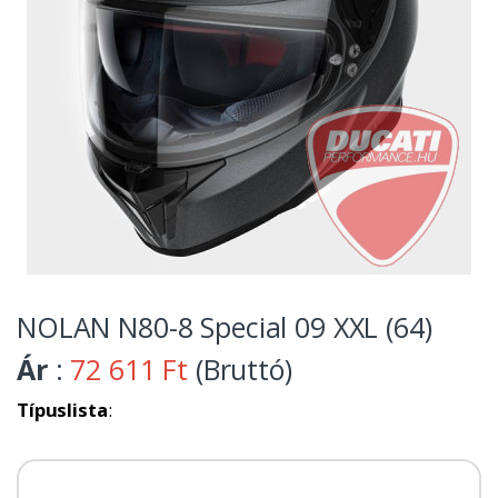
NOLAN N80-8 Special 09 XXL (64)
Ár
:
72 611 Ft
(Bruttó)
Típuslista
: