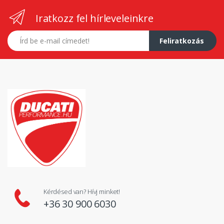
Iratkozz fel hírleveleinkre
E-mail címed
Feliratkozás
Kérdésed van? Hívj minket!
+36 30 900 6030