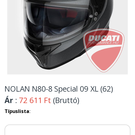
NOLAN N80-8 Special 09 XL (62)
Ár
:
72 611 Ft
(Bruttó)
Típuslista
: