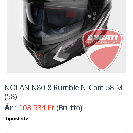
NOLAN N80-8 Rumble N-Com 58 M
(58)
Ár
:
108 934 Ft
(Bruttó)
Típuslista
: