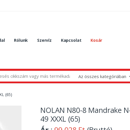
dal
Rólunk
Szervíz
Kapcsolat
Kosár
Az összes kategóriában
L (65)
NOLAN N80-8 Mandrake N
49 XXXL (65)
Ár
:
99 028 Ft
(Bruttó)