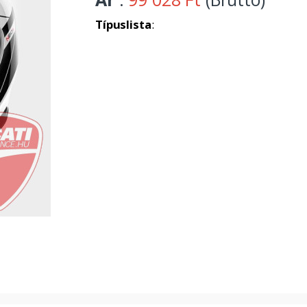
Típuslista
: