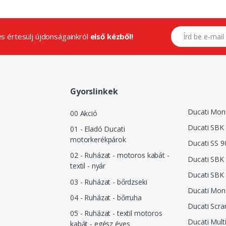
E-mail címed
.és értesülj újdonságainkról
első kézből!
Gyorslinkek
Ducati Mon
00 Akció
Ducati SBK 
01 - Eladó Ducati
motorkerékpárok
Ducati SS 9
02 - Ruházat - motoros kabát -
Ducati SBK 
textil - nyár
Ducati SBK
03 - Ruházat - bőrdzseki
Ducati Mon
04 - Ruházat - bőrruha
Ducati Scra
05 - Ruházat - textil motoros
Ducati Mult
kabát - egész éves