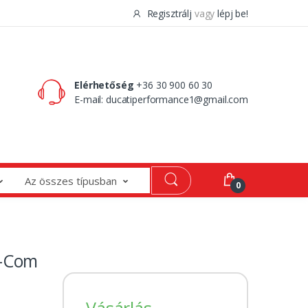
Regisztrálj
vagy
lépj be!
0 Ft
0
Elérhetőség
+36 30 900 60 30
E-mail:
ducatiperformance1@gmail.com
Az összes típusban
0
-Com
Vásárlás