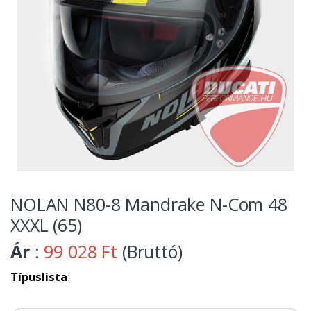
NOLAN N80-8 Mandrake N-Com 48
XXXL (65)
Ár
:
99 028 Ft
(Bruttó)
Típuslista
: