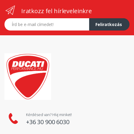
Iratkozz fel hírleveleinkre
E-mail címed
Feliratkozás
Kérdésed van? Hívj minket!
+36 30 900 6030