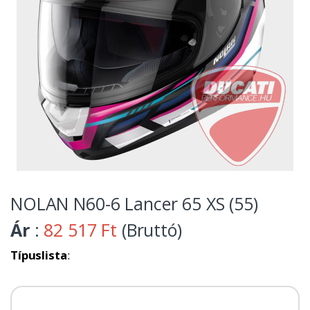
NOLAN N60-6 Lancer 65 XS (55)
Ár
:
82 517 Ft
(Bruttó)
Típuslista
: