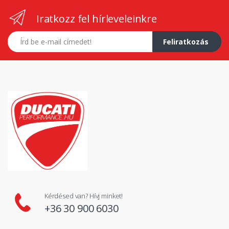
Iratkozz fel hírleveleinkre
E-mail címed
Feliratkozás
Kérdésed van? Hívj minket!
+36 30 900 6030