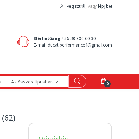
Regisztrálj
vagy
lépj be!
0 Ft
0
Elérhetőség
+36 30 900 60 30
E-mail:
ducatiperformance1@gmail.com
Az összes típusban
0
(62)
Vásárlás