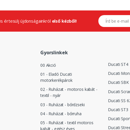
E-mail címed
.és értesülj újdonságainkról
első kézből!
Gyorslinkek
Ducati ST4
00 Akció
Ducati Mon
01 - Eladó Ducati
motorkerékpárok
Ducati SBK 
02 - Ruházat - motoros kabát -
Ducati Scra
textil - nyár
Ducati SS 6
03 - Ruházat - bőrdzseki
Ducati ST3
04 - Ruházat - bőrruha
Ducati Spor
05 - Ruházat - textil motoros
Ducati Stre
kabát - egész éves