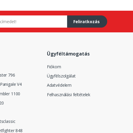
Feliratkozás
Ügyféltámogatás
Fiókom
ster 796
Ügyfélszolgálat
Panigale V4
Adatvédelem
mbler 1100
Felhasználási feltételek
20
tsclassic
etfighter 848