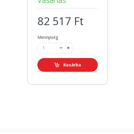
82 517 Ft
Mennyiség
Kosárba