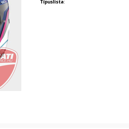
Típuslista
: