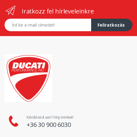
Iratkozz fel hírleveleinkre
E-mail címed
Feliratkozás
Kérdésed van? Hívj minket!
+36 30 900 6030