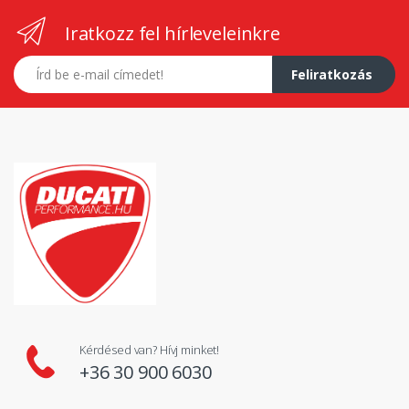
Iratkozz fel hírleveleinkre
E-mail címed
Feliratkozás
Kérdésed van? Hívj minket!
+36 30 900 6030