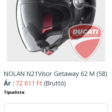
NOLAN N21Visor Getaway 62 M (58)
Ár
:
72 611 Ft
(Bruttó)
Típuslista
: