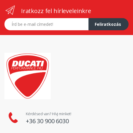
Iratkozz fel hírleveleinkre
E-mail címed
Feliratkozás
Kérdésed van? Hívj minket!
+36 30 900 6030