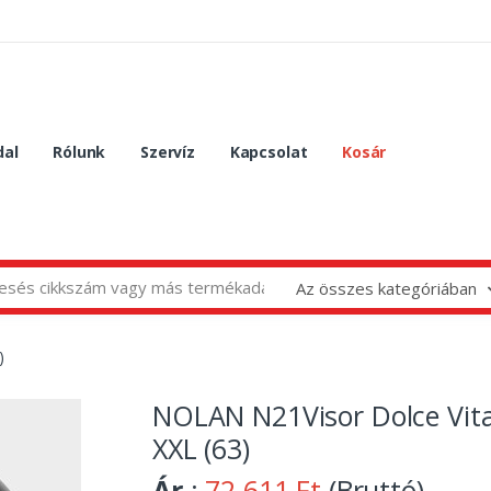
dal
Rólunk
Szervíz
Kapcsolat
Kosár
Az összes kategóriában
)
NOLAN N21Visor Dolce Vit
XXL (63)
Ár
:
72 611 Ft
(Bruttó)