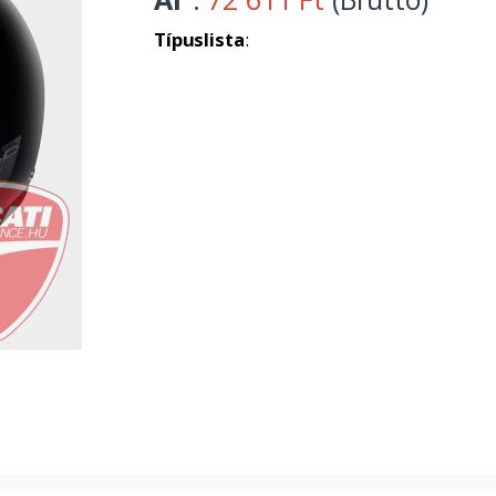
Típuslista
: