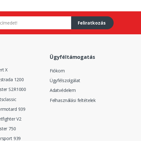
Feliratkozás
Ügyféltámogatás
rt X
Fiókom
istrada 1200
Ügyfélszolgálat
ster S2R1000
Adatvédelem
tsclassic
Felhasználási feltételek
ermotard 939
tfighter V2
ster 750
rsport 939