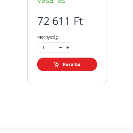
72 611 Ft
Mennyiség
Kosárba