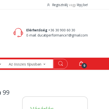
Regisztrálj
vagy
lépj be!
0 Ft
0
Elérhetőség
+36 30 900 60 30
E-mail:
ducatiperformance1@gmail.com
Az összes típusban
0
a 99
Vásárlás