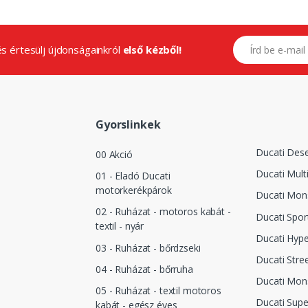
E-mail címed
.és értesülj újdonságainkról
első kézből!
Gyorslinkek
Ducati Dese
00 Akció
Ducati Mult
01 - Eladó Ducati
motorkerékpárok
Ducati Mon
02 - Ruházat - motoros kabát -
Ducati Spor
textil - nyár
Ducati Hyp
03 - Ruházat - bőrdzseki
Ducati Stree
04 - Ruházat - bőrruha
Ducati Mon
05 - Ruházat - textil motoros
Ducati Supe
kabát - egész éves