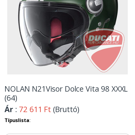
NOLAN N21Visor Dolce Vita 98 XXXL
(64)
Ár
:
72 611 Ft
(Bruttó)
Típuslista
: