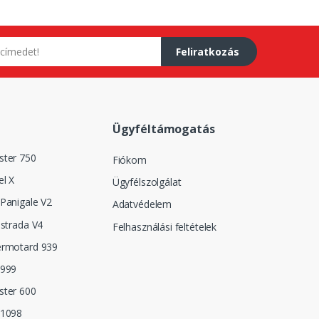
Feliratkozás
Ügyféltámogatás
ster 750
Fiókom
el X
Ügyfélszolgálat
Panigale V2
Adatvédelem
istrada V4
Felhasználási feltételek
ermotard 939
 999
ster 600
 1098