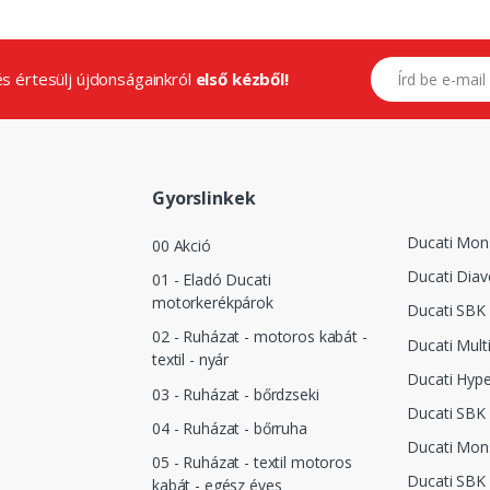
E-mail címed
.és értesülj újdonságainkról
első kézből!
Gyorslinkek
Ducati Mon
00 Akció
Ducati Diav
01 - Eladó Ducati
motorkerékpárok
Ducati SBK 
02 - Ruházat - motoros kabát -
Ducati Mult
textil - nyár
Ducati Hyp
03 - Ruházat - bőrdzseki
Ducati SBK
04 - Ruházat - bőrruha
Ducati Mon
05 - Ruházat - textil motoros
Ducati SBK
kabát - egész éves