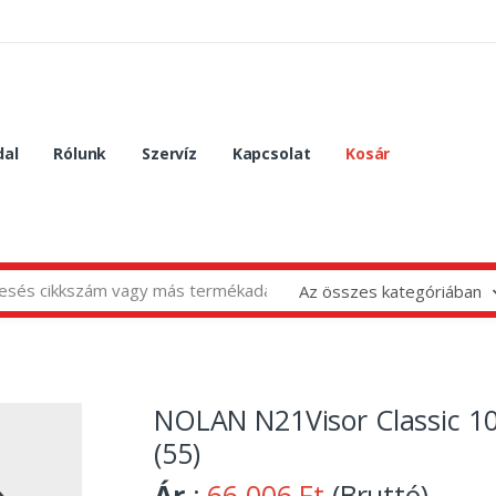
dal
Rólunk
Szervíz
Kapcsolat
Kosár
Az összes kategóriában
NOLAN N21Visor Classic 1
(55)
Ár
:
66 006 Ft
(Bruttó)