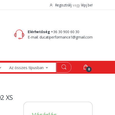
Regisztrálj
vagy
lépj be!
0 Ft
0
Elérhetőség
+36 30 900 60 30
E-mail:
ducatiperformance1@gmail.com
Az összes típusban
0
02 XS
Vásárlás