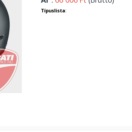
Típuslista
: