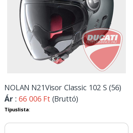
NOLAN N21Visor Classic 102 S (56)
Ár
:
66 006 Ft
(Bruttó)
Típuslista
: