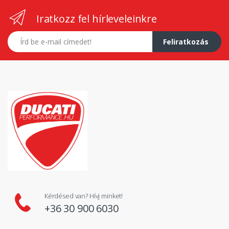
Iratkozz fel hírleveleinkre
E-mail címed
Feliratkozás
Kérdésed van? Hívj minket!
+36 30 900 6030