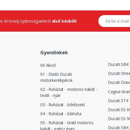
E-mail címed
.és értesülj újdonságainkról
első kézből!
Gyorslinkek
Ducati SBK
00 Akció
Ducati Stre
01 - Eladó Ducati
motorkerékpárok
Ducati Diav
02 - Ruházat - motoros kabát -
Cagiva Gra
textil - nyár
Ducati ST4
03 - Ruházat - bőrdzseki
Ducati SS 6
04 - Ruházat - bőrruha
Ducati SS 9
05 - Ruházat - textil motoros
Ducati SBK 
kabát - egész éves