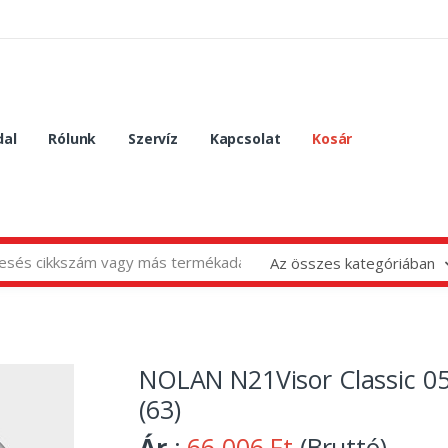
dal
Rólunk
Szervíz
Kapcsolat
Kosár
Az összes kategóriában
NOLAN N21Visor Classic 0
(63)
Ár
:
66 006 Ft
(Bruttó)