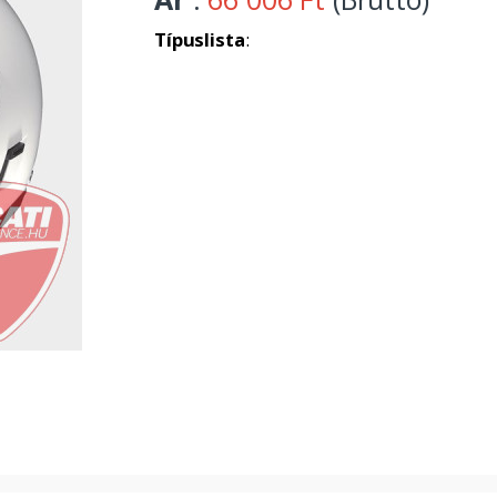
Típuslista
: