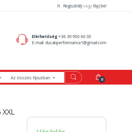
Regisztrálj
vagy
lépj be!
0 Ft
0
Elérhetőség
+36 30 900 60 30
E-mail:
ducatiperformance1@gmail.com
Az összes típusban
0
5 XXL
Vásárlás