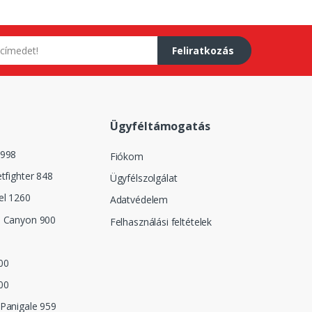
Feliratkozás
Ügyféltámogatás
 998
Fiókom
etfighter 848
Ügyfélszolgálat
el 1260
Adatvédelem
n Canyon 900
Felhasználási feltételek
00
00
Panigale 959