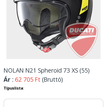
NOLAN N21 Spheroid 73 XS (55)
Ár
:
62 705 Ft
(Bruttó)
Típuslista
: