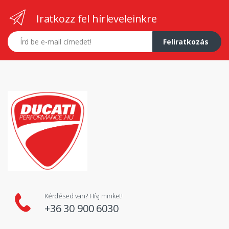
Iratkozz fel hírleveleinkre
E-mail címed
Feliratkozás
Kérdésed van? Hívj minket!
+36 30 900 6030