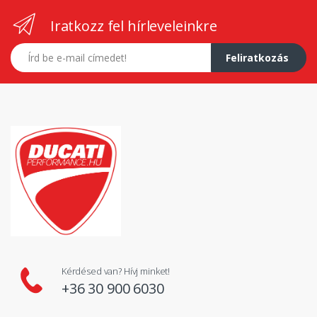
Iratkozz fel hírleveleinkre
E-mail címed
Feliratkozás
Kérdésed van? Hívj minket!
+36 30 900 6030