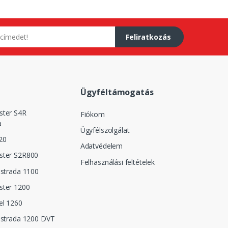
Feliratkozás
Ügyféltámogatás
ster S4R
Fiókom
a
Ügyfélszolgálat
20
Adatvédelem
ster S2R800
Felhasználási feltételek
istrada 1100
ster 1200
el 1260
istrada 1200 DVT