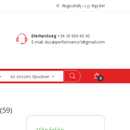
Regisztrálj
vagy
lépj be!
0 Ft
0
Elérhetőség
+36 30 900 60 30
E-mail:
ducatiperformance1@gmail.com
Az összes típusban
0
(59)
Vásárlás