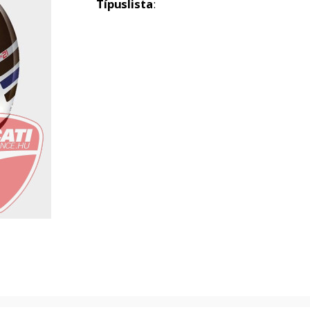
Típuslista
: