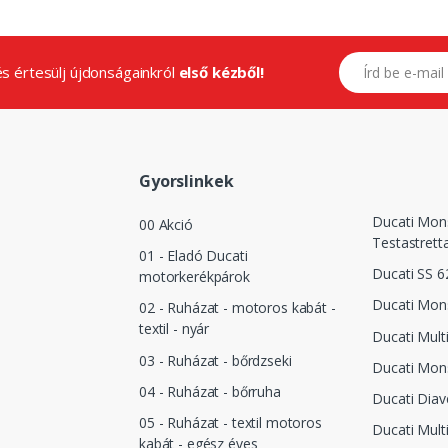
E-mail címed
.és értesülj újdonságainkról
első kézből!
Gyorslinkek
Ducati Mon
00 Akció
Testastrett
01 - Eladó Ducati
Ducati SS 6
motorkerékpárok
Ducati Mon
02 - Ruházat - motoros kabát -
textil - nyár
Ducati Mult
03 - Ruházat - bőrdzseki
Ducati Mon
04 - Ruházat - bőrruha
Ducati Diav
05 - Ruházat - textil motoros
Ducati Mult
kabát - egész éves