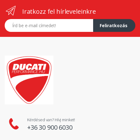
Iratkozz fel hírleveleinkre
E-mail címed
Feliratkozás
Kérdésed van? Hívj minket!
+36 30 900 6030