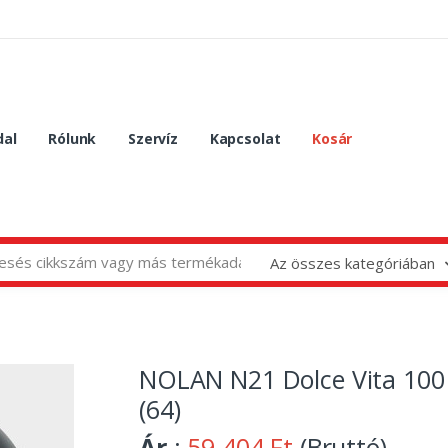
dal
Rólunk
Szervíz
Kapcsolat
Kosár
Az összes kategóriában
NOLAN N21 Dolce Vita 100
(64)
Ár
:
59 404 Ft
(Bruttó)