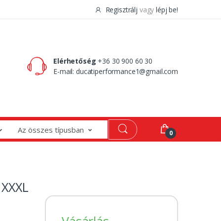
Regisztrálj
vagy
lépj be!
0 Ft
0
Elérhetőség
+36 30 900 60 30
E-mail:
ducatiperformance1@gmail.com
Az összes típusban
0
 XXXL
Vásárlás