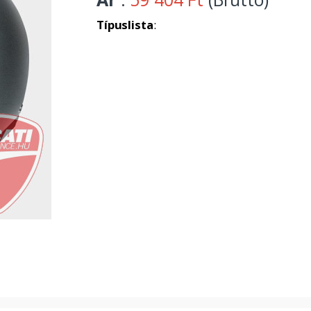
Típuslista
: