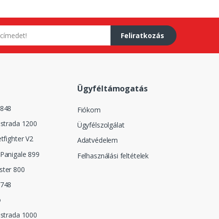
Feliratkozás
Ügyféltámogatás
 848
Fiókom
istrada 1200
Ügyfélszolgálat
tfighter V2
Adatvédelem
Panigale 899
Felhasználási feltételek
ster 800
 748
o
istrada 1000