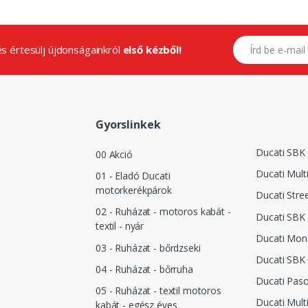
E-mail címed
.és értesülj újdonságainkról
első kézből!
Gyorslinkek
Ducati SBK
00 Akció
Ducati Mult
01 - Eladó Ducati
motorkerékpárok
Ducati Stree
02 - Ruházat - motoros kabát -
Ducati SBK 
textil - nyár
Ducati Mon
03 - Ruházat - bőrdzseki
Ducati SBK
04 - Ruházat - bőrruha
Ducati Pas
05 - Ruházat - textil motoros
Ducati Mult
kabát - egész éves