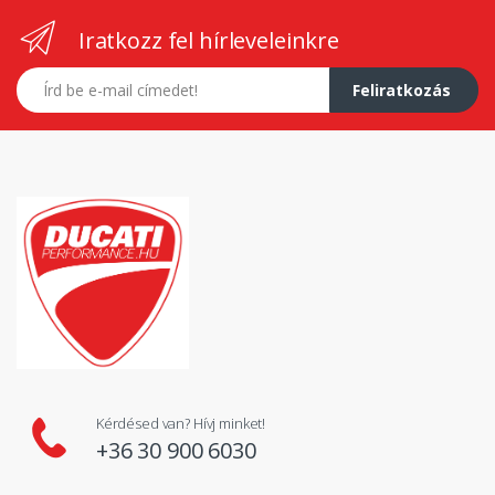
Iratkozz fel hírleveleinkre
E-mail címed
Feliratkozás
Kérdésed van? Hívj minket!
+36 30 900 6030